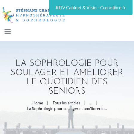
RDV Cabinet & Visio - Crenolibre.fr
LA SOPHROLOGIE
LA SOPHROLOGIE POUR
QUI SUIS-JE ?
SOULAGER ET AMÉLIORER
TARIFS
LE QUOTIDIEN DES
SENIORS
ARTICLES
Home
Tous les articles
...
CONTACT / RDV
La Sophrologie pour soulager et améliorer le...
BOUTIQUE